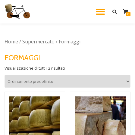
NAVIG
0
Vai
al
A
contenuto
Home
/
Supermercato
/ Formaggi
SCOMP
FORMAGGI
Visualizzazione di tutti i 2 risultati